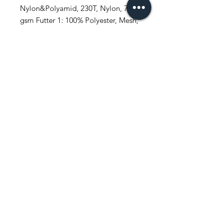
Nylon&Polyamid, 230T, Nylon, 75
gsm Futter 1: 100% Polyester, Mesh,
130 gsm Futter 2: 100% Polyester,
230T, Taffeta, 70 gsm
FAQ
News
Kontakt
Newsletter abonnieren
Jetzt abonnieren