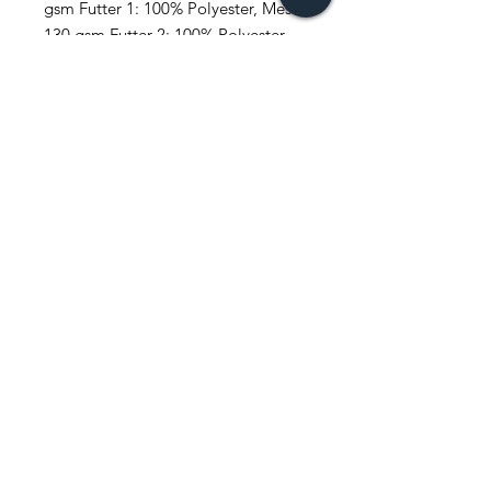
gsm Futter 1: 100% Polyester, Mesh,
130 gsm Futter 2: 100% Polyester,
230T, Taffeta, 70 gsm
FAQ
News
Kontakt
Newsletter abonnieren
Jetzt abonnieren