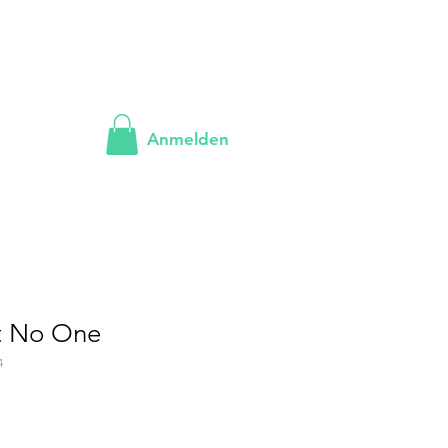
Anmelden
st No One
4