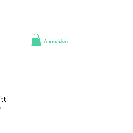
Anmelden
tti
4