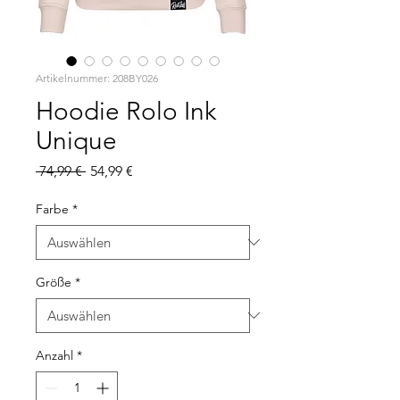
Artikelnummer: 208BY026
Hoodie Rolo Ink
Unique
Standardpreis
Sale-
 74,99 € 
54,99 €
Preis
Farbe
*
Größe
*
Anzahl
*